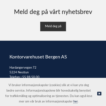
Meld deg på vårt nyhetsbrev
Meld deg på
Kontorvarehuset Bergen AS
Hardangervegen 72
5224 Nesttun
Telefon: :
55 98 50 00
E-post:
post@kontorvarehuset.as
Vi bruker informasjonskapsler (cookies) slik at vi kan yte deg
bedre service. Informasjonskapslene blir hovedsakelig benyttet
for trafikkmåling og optimalisering av tjenesten. Du kan også lese
© Kontorvarehuset Bergen AS |
Nettbutikk levert av Kréatif
mer om vår bruk av informasjonskapsler
her
.