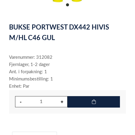
item
0
Item
1
BUKSE PORTWEST DX442 HIVIS
of
1
M/HL C46 GUL
Varenummer: 312082
Fjernlager, 1-2 dager
Ant. i forpakning: 1
Minimumsbestilling: 1
Enhet: Par