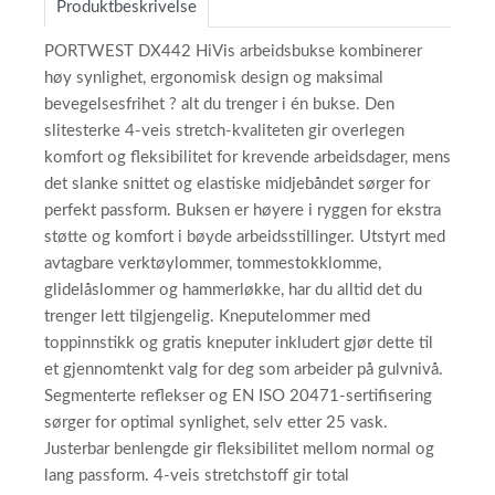
Produktbeskrivelse
PORTWEST DX442 HiVis arbeidsbukse kombinerer
høy synlighet, ergonomisk design og maksimal
bevegelsesfrihet ? alt du trenger i én bukse. Den
slitesterke 4-veis stretch-kvaliteten gir overlegen
komfort og fleksibilitet for krevende arbeidsdager, mens
det slanke snittet og elastiske midjebåndet sørger for
perfekt passform. Buksen er høyere i ryggen for ekstra
støtte og komfort i bøyde arbeidsstillinger. Utstyrt med
avtagbare verktøylommer, tommestokklomme,
glidelåslommer og hammerløkke, har du alltid det du
trenger lett tilgjengelig. Kneputelommer med
toppinnstikk og gratis kneputer inkludert gjør dette til
et gjennomtenkt valg for deg som arbeider på gulvnivå.
Segmenterte reflekser og EN ISO 20471-sertifisering
sørger for optimal synlighet, selv etter 25 vask.
Justerbar benlengde gir fleksibilitet mellom normal og
lang passform. 4-veis stretchstoff gir total