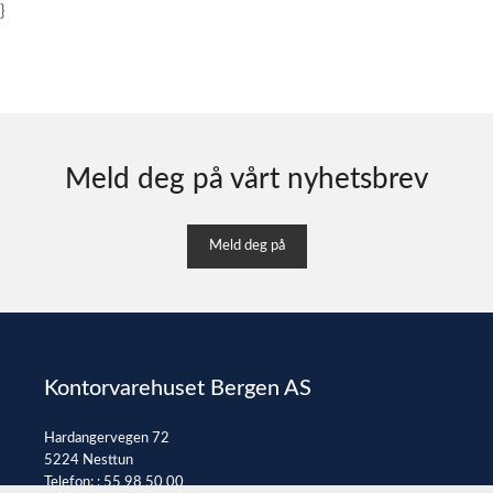
}
Meld deg på vårt nyhetsbrev
Meld deg på
Kontorvarehuset Bergen AS
Hardangervegen 72
5224 Nesttun
Telefon: :
55 98 50 00