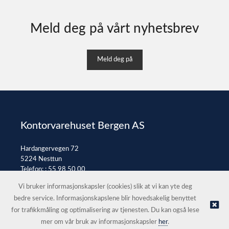
Meld deg på vårt nyhetsbrev
Meld deg på
Kontorvarehuset Bergen AS
Hardangervegen 72
5224 Nesttun
Telefon: :
55 98 50 00
E-post:
post@kontorvarehuset.as
Vi bruker informasjonskapsler (cookies) slik at vi kan yte deg
bedre service. Informasjonskapslene blir hovedsakelig benyttet
for trafikkmåling og optimalisering av tjenesten. Du kan også lese
© Kontorvarehuset Bergen AS |
Nettbutikk levert av Kréatif
mer om vår bruk av informasjonskapsler
her
.