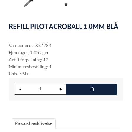
item
0
Item
1
REFILL PILOT ACROBALL 1,0MM BLÅ
of
1
Varenummer: 857233
Fjernlager, 1-2 dager
Ant. i forpakning: 12
Minimumsbestilling: 1
Enhet: Stk
Produktbeskrivelse