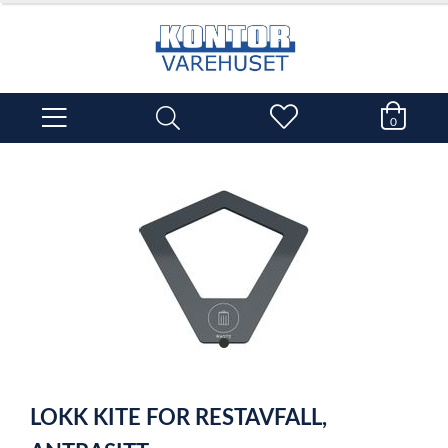
0
item
0
Item
1
LOKK KITE FOR RESTAVFALL,
of
1