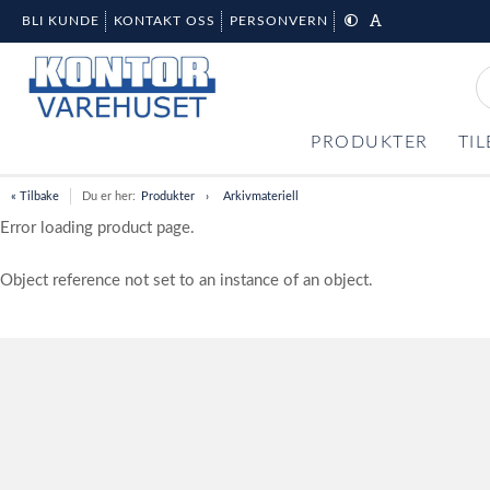
BLI KUNDE
KONTAKT OSS
PERSONVERN
PRODUKTER
TI
« Tilbake
Du er her:
Produkter
Arkivmateriell
Error loading product page.
Object reference not set to an instance of an object.