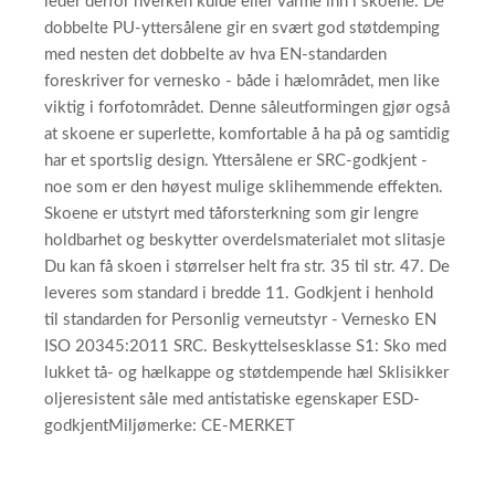
leder derfor hverken kulde eller varme inn i skoene. De
dobbelte PU-yttersålene gir en svært god støtdemping
med nesten det dobbelte av hva EN-standarden
foreskriver for vernesko - både i hælområdet, men like
viktig i forfotområdet. Denne såleutformingen gjør også
at skoene er superlette, komfortable å ha på og samtidig
har et sportslig design. Yttersålene er SRC-godkjent -
noe som er den høyest mulige sklihemmende effekten.
Skoene er utstyrt med tåforsterkning som gir lengre
holdbarhet og beskytter overdelsmaterialet mot slitasje
Du kan få skoen i størrelser helt fra str. 35 til str. 47. De
leveres som standard i bredde 11. Godkjent i henhold
til standarden for Personlig verneutstyr - Vernesko EN
ISO 20345:2011 SRC. Beskyttelsesklasse S1: Sko med
lukket tå- og hælkappe og støtdempende hæl Sklisikker
oljeresistent såle med antistatiske egenskaper ESD-
godkjentMiljømerke: CE-MERKET