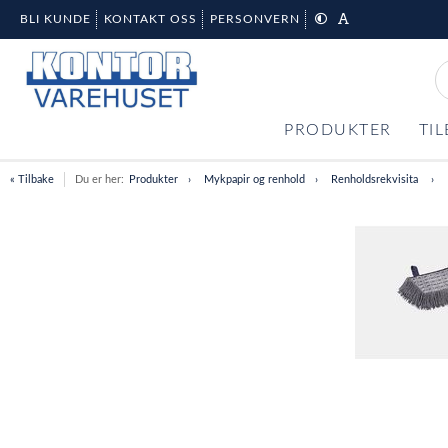
BLI KUNDE
KONTAKT OSS
PERSONVERN
PRODUKTER
TI
« Tilbake
Du er her:
Produkter
Mykpapir og renhold
Renholdsrekvisita
Item
1
of