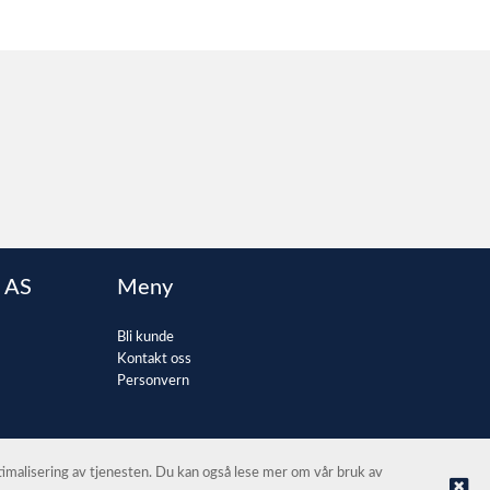
 AS
Meny
Bli kunde
Kontakt oss
Personvern
ptimalisering av tjenesten. Du kan også lese mer om vår bruk av
© Kontorvarehuset Bergen AS |
Nettbutikk levert av Kréatif