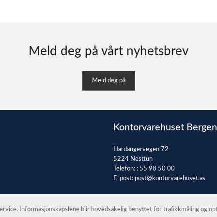
Meld deg på vårt nyhetsbrev
Meld deg på
Kontorvarehuset Bergen
Hardangervegen 72
5224 Nesttun
Telefon: :
55 98 50 00
E-post:
post@kontorvarehuset.as
 service. Informasjonskapslene blir hovedsakelig benyttet for trafikkmåling og o