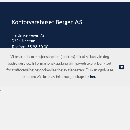
Kontorvarehuset Bergen AS
Hardangervegen 72
5224 Nesttun
Telefon: :
55 98 50 00
E-post:
post@kontorvarehuset.as
Vi bruker informasjonskapsler (cookies) slik at vi kan yte deg
bedre service. Informasjonskapslene blir hovedsakelig benyttet
for trafikkmåling og optimalisering av tjenesten. Du kan også lese
© Kontorvarehuset Bergen AS |
Nettbutikk levert av Kréatif
mer om vår bruk av informasjonskapsler
her
.
;