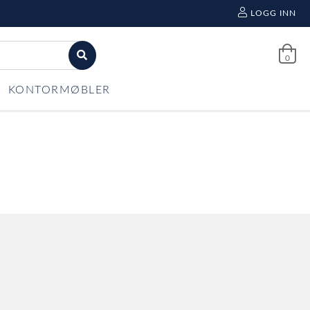
LOGG INN
0
KONTORMØBLER