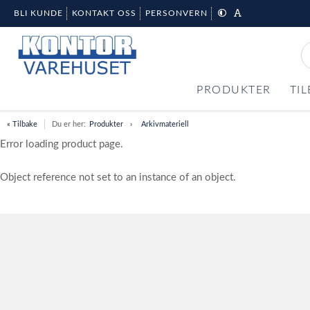
BLI KUNDE
KONTAKT OSS
PERSONVERN
PRODUKTER
TI
« Tilbake
Du er her:
Produkter
Arkivmateriell
Error loading product page.
Object reference not set to an instance of an object.