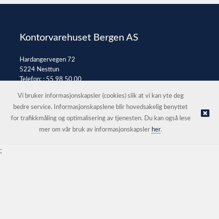
Kontorvarehuset Bergen AS
Hardangervegen 72
5224 Nesttun
Telefon: :
55 98 50 00
E-post:
post@kontorvarehuset.as
Vi bruker informasjonskapsler (cookies) slik at vi kan yte deg
bedre service. Informasjonskapslene blir hovedsakelig benyttet
for trafikkmåling og optimalisering av tjenesten. Du kan også lese
© Kontorvarehuset Bergen AS |
Nettbutikk levert av Kréatif
mer om vår bruk av informasjonskapsler
her
.
;