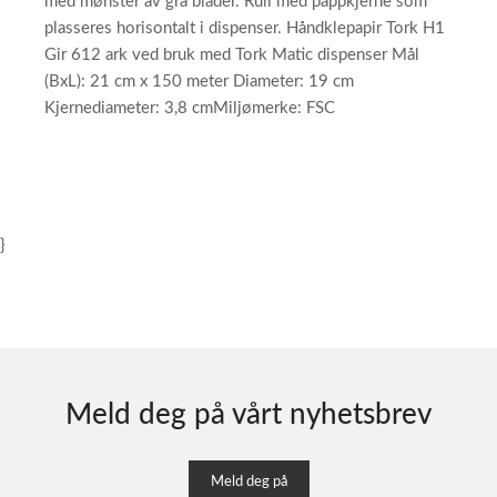
med mønster av grå blader. Rull med pappkjerne som
plasseres horisontalt i dispenser. Håndklepapir Tork H1
Gir 612 ark ved bruk med Tork Matic dispenser Mål
(BxL): 21 cm x 150 meter Diameter: 19 cm
Kjernediameter: 3,8 cmMiljømerke: FSC
}
Meld deg på vårt nyhetsbrev
Meld deg på