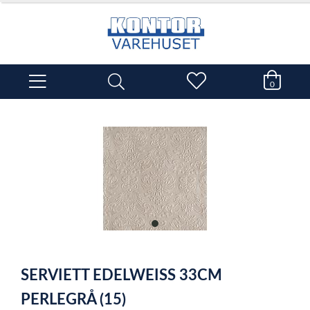
0
item
0
Item
1
SERVIETT EDELWEISS 33CM
of
1
PERLEGRÅ (15)