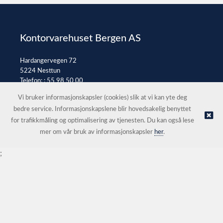
Kontorvarehuset Bergen AS
Hardangervegen 72
5224 Nesttun
Telefon: :
55 98 50 00
E-post:
post@kontorvarehuset.as
Vi bruker informasjonskapsler (cookies) slik at vi kan yte deg
bedre service. Informasjonskapslene blir hovedsakelig benyttet
for trafikkmåling og optimalisering av tjenesten. Du kan også lese
© Kontorvarehuset Bergen AS |
Nettbutikk levert av Kréatif
mer om vår bruk av informasjonskapsler
her
.
;