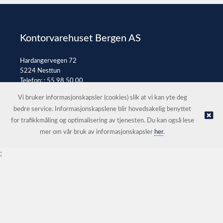
Kontorvarehuset Bergen AS
Hardangervegen 72
5224 Nesttun
Telefon: :
55 98 50 00
E-post:
post@kontorvarehuset.as
Vi bruker informasjonskapsler (cookies) slik at vi kan yte deg
bedre service. Informasjonskapslene blir hovedsakelig benyttet
for trafikkmåling og optimalisering av tjenesten. Du kan også lese
© Kontorvarehuset Bergen AS |
Nettbutikk levert av Kréatif
mer om vår bruk av informasjonskapsler
her
.
;