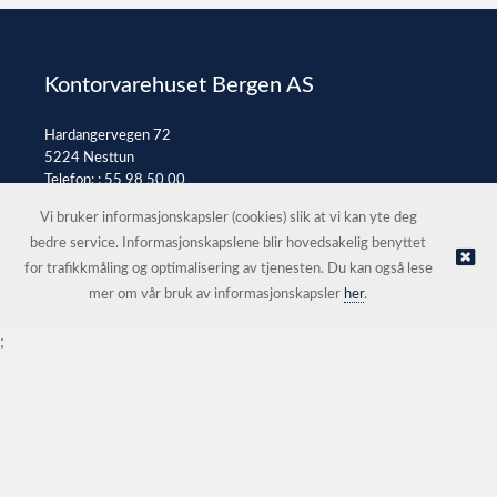
Kontorvarehuset Bergen AS
Hardangervegen 72
5224 Nesttun
Telefon: :
55 98 50 00
E-post:
post@kontorvarehuset.as
Vi bruker informasjonskapsler (cookies) slik at vi kan yte deg
bedre service. Informasjonskapslene blir hovedsakelig benyttet
for trafikkmåling og optimalisering av tjenesten. Du kan også lese
© Kontorvarehuset Bergen AS |
Nettbutikk levert av Kréatif
mer om vår bruk av informasjonskapsler
her
.
;