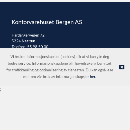
Kontorvarehuset Bergen AS
Hardangervegen 72
5224 Nesttun
Telefon: :
55 98 50 00
E-post:
post@kontorvarehuset.as
Vi bruker informasjonskapsler (cookies) slik at vi kan yte deg
bedre service. Informasjonskapslene blir hovedsakelig benyttet
for trafikkmåling og optimalisering av tjenesten. Du kan også lese
© Kontorvarehuset Bergen AS |
Nettbutikk levert av Kréatif
mer om vår bruk av informasjonskapsler
her
.
;