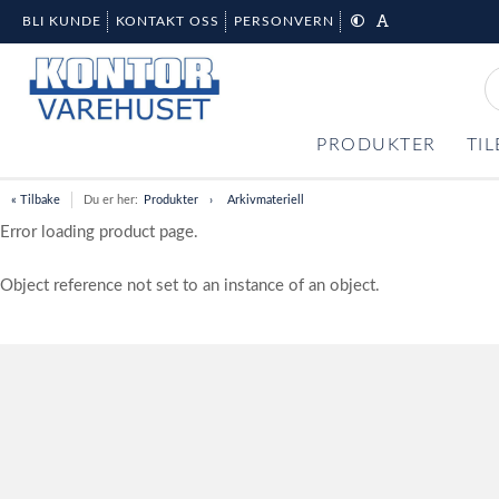
BLI KUNDE
KONTAKT OSS
PERSONVERN
PRODUKTER
TI
« Tilbake
Du er her:
Produkter
Arkivmateriell
Error loading product page.
Object reference not set to an instance of an object.