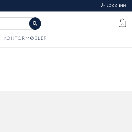
LOGG INN
0
KONTORMØBLER