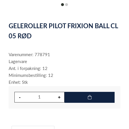
item
item
0
1
Item
1
GELEROLLER PILOT FRIXION BALL CL
of
2
05 RØD
Varenummer: 778791
Lagervare
Ant. i forpakning: 12
Minimumsbestilling: 12
Enhet: Stk