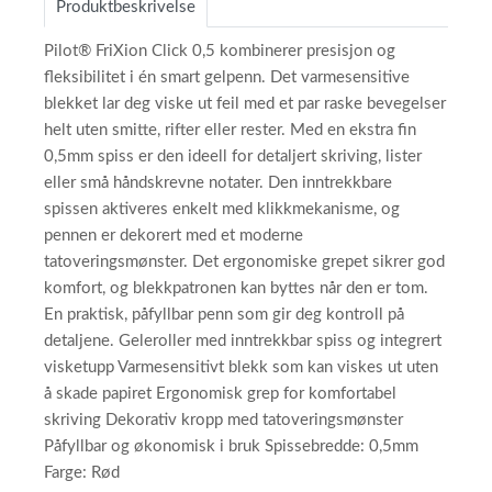
Produktbeskrivelse
Pilot® FriXion Click 0,5 kombinerer presisjon og
fleksibilitet i én smart gelpenn. Det varmesensitive
blekket lar deg viske ut feil med et par raske bevegelser
helt uten smitte, rifter eller rester. Med en ekstra fin
0,5mm spiss er den ideell for detaljert skriving, lister
eller små håndskrevne notater. Den inntrekkbare
spissen aktiveres enkelt med klikkmekanisme, og
pennen er dekorert med et moderne
tatoveringsmønster. Det ergonomiske grepet sikrer god
komfort, og blekkpatronen kan byttes når den er tom.
En praktisk, påfyllbar penn som gir deg kontroll på
detaljene. Geleroller med inntrekkbar spiss og integrert
visketupp Varmesensitivt blekk som kan viskes ut uten
å skade papiret Ergonomisk grep for komfortabel
skriving Dekorativ kropp med tatoveringsmønster
Påfyllbar og økonomisk i bruk Spissebredde: 0,5mm
Farge: Rød