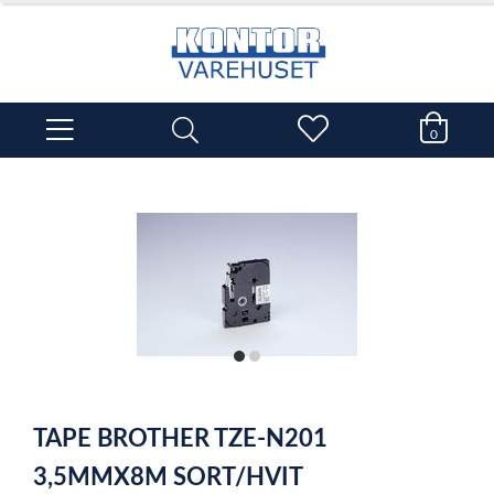
0
item
item
0
1
Item
1
TAPE BROTHER TZE-N201
of
2
3,5MMX8M SORT/HVIT