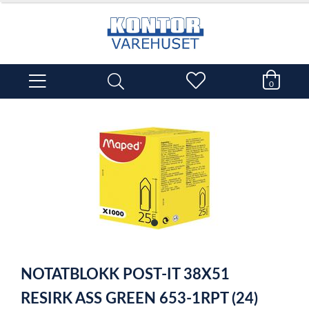
0
item
0
Item
1
NOTATBLOKK POST-IT 38X51
of
1
RESIRK ASS GREEN 653-1RPT (24)