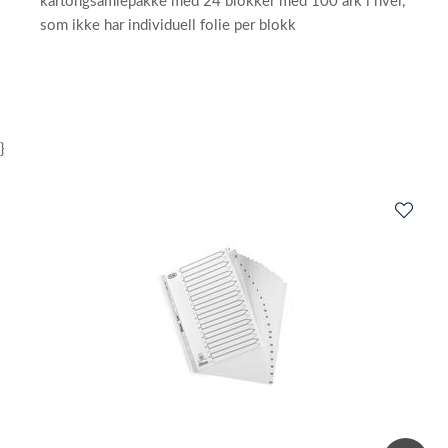
kartongsamlepakke med 24 blokker med 100 ark i hver,
som ikke har individuell folie per blokk
}