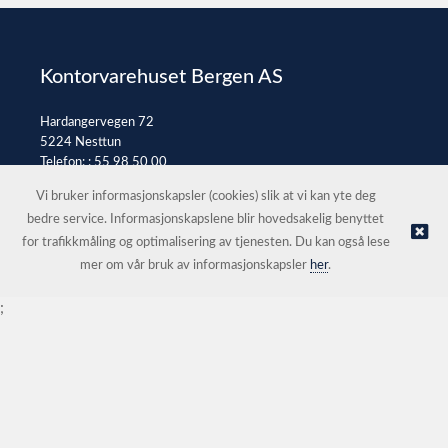
Kontorvarehuset Bergen AS
Hardangervegen 72
5224 Nesttun
Telefon: :
55 98 50 00
E-post:
post@kontorvarehuset.as
Vi bruker informasjonskapsler (cookies) slik at vi kan yte deg
bedre service. Informasjonskapslene blir hovedsakelig benyttet
for trafikkmåling og optimalisering av tjenesten. Du kan også lese
© Kontorvarehuset Bergen AS |
Nettbutikk levert av Kréatif
mer om vår bruk av informasjonskapsler
her
.
;