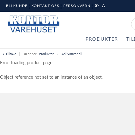
BLI KUNDE
KONTAKT OSS
PERSONVERN
PRODUKTER
TI
« Tilbake
Du er her:
Produkter
Arkivmateriell
Error loading product page.
Object reference not set to an instance of an object.