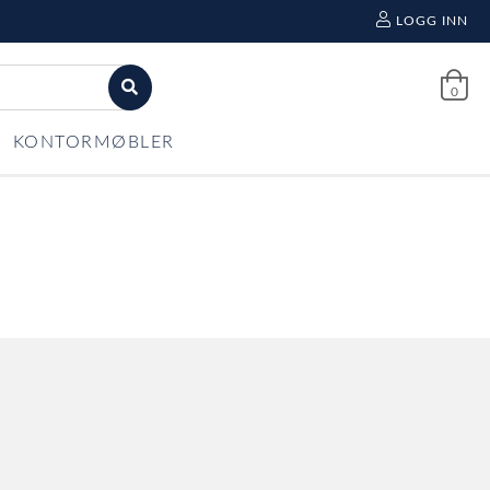
LOGG INN
0
KONTORMØBLER