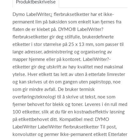
Produktbeskrivelse
Dymo LabelWriter¿ flerbruksetiketter har et ikke-
permanent lim på baksiden som enkelt kan fjernes fra
flaten de er klebet på. DYMO® LabelWriter?
flerbruksetiketter gir deg stilfulle, brukerdefinerte
etiketter i stor størrelse på 25 x 13 mm, som passer til
lange adresser, administrering og organisering av
mapper hjemme eller på kontoret. LabelWriter?-
etiketter gir deg utskrift av høy kvalitet med maksimal
ytelse. Hver etikett tas lett av uten å etterlate limrester
og kan skrives ut én om gangen uten papirstopp, noe
som gir mindre avfall. De bruker termisk
overføringsteknologi til å skrive ut tekst, noe som
fjerner behovet for blekk og toner. Leveres i én rull med
100 etiketter, slik at du får en kostnadseffektiv løsning
på etikettbehovet ditt. Kompatibel med: DYMO
LabelWriter LabelWriter flerbruksetiketter Til post,
konvolutter og permer Ikke-permanent etikett Etterlater