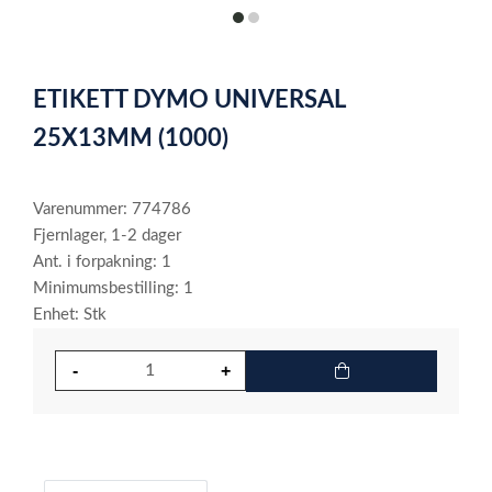
item
item
0
1
Item
1
ETIKETT DYMO UNIVERSAL
of
2
25X13MM (1000)
Varenummer: 774786
Fjernlager, 1-2 dager
Ant. i forpakning: 1
Minimumsbestilling: 1
Enhet: Stk