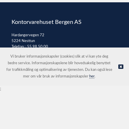
Kontorvarehuset Bergen AS
Hardangervegen 72
5224 Nesttun
Telefon: :
55 98 50 00
E-post:
post@kontorvarehuset.as
Vi bruker informasjonskapsler (cookies) slik at vi kan yte deg
bedre service. Informasjonskapslene blir hovedsakelig benyttet
for trafikkmåling og optimalisering av tjenesten. Du kan også lese
© Kontorvarehuset Bergen AS |
Nettbutikk levert av Kréatif
mer om vår bruk av informasjonskapsler
her
.
;