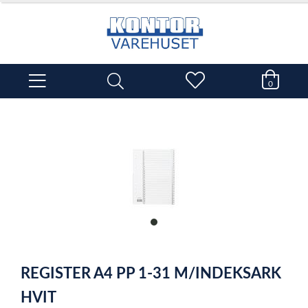
0
item
0
Item
1
REGISTER A4 PP 1-31 M/INDEKSARK
of
1
HVIT