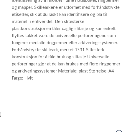
identifisering av innholdet i dine notatbøker, ringpermer
og mapper. Skillearkene er utformet med forhåndstrykte
etiketter, slik at du raskt kan identifisere og bla til
materiell i enhver del. Den slitesterke
plastkonstruksjonen tåler daglig slitasje og kan enkelt
flyttes takket være de universelle perforeringene som
fungerer med alle ringpermer eller arkiveringssystemer.
Forhåndstrykte skilleark, merket 1?31 Slitesterk
konstruksjon for å tåle bruk og slitasje Universelle
perforeringer gjør at de kan brukes med flere ringpermer
og arkiveringssystemer Materiale: plast Størrelse: A4
Farge: Hvit
}