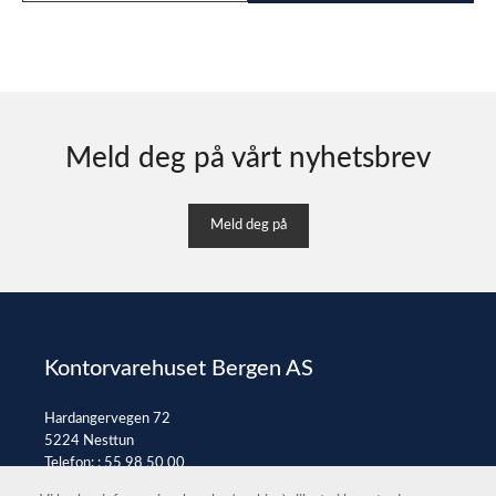
Meld deg på vårt nyhetsbrev
Meld deg på
Kontorvarehuset Bergen AS
Hardangervegen 72
5224 Nesttun
Telefon: :
55 98 50 00
E-post:
post@kontorvarehuset.as