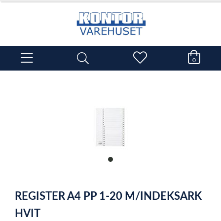
0
item
0
Item
1
REGISTER A4 PP 1-20 M/INDEKSARK
of
1
HVIT