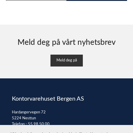
Meld deg på vårt nyhetsbrev
Meld deg på
Kontorvarehuset Bergen AS
Hardangervegen 72
5224 Nesttun
Telefon: :
55 98 50 00
E-post:
post@kontorvarehuset.as