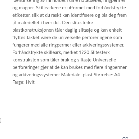
identifisering av innholdet i dine notatbøker, ringpermer
og mapper. Skillearkene er utformet med forhåndstrykte
etiketter, slik at du raskt kan identifisere og bla deg frem
til materiellet i hver del. Den slitesterke
plastkonstruksjonen tåler daglig slitasje og kan enkelt
flyttes takket være de universelle perforeringene som
fungerer med alle ringpermer eller arkiveringssystemer.
Forhåndstrykte skilleark, merket 1?20 Slitesterk
konstruksjon som tåler bruk og slitasje Universelle
perforeringer gjør at de kan brukes med flere ringpermer
og arkiveringssystemer Materiale: plast Størrelse: A4
Farge: Hvit
}