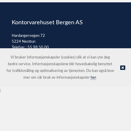
Kontorvarehuset Bergen AS
Hardangervegen 72
5224 Nesttun
Telefon: :
55 98 50 00
E-post:
post@kontorvarehuset.as
Vi bruker informasjonskapsler (cookies) slik at vi kan yte deg
bedre service. Informasjonskapslene blir hovedsakelig benyttet
for trafikkmåling og optimalisering av tjenesten. Du kan også lese
© Kontorvarehuset Bergen AS |
Nettbutikk levert av Kréatif
mer om vår bruk av informasjonskapsler
her
.
;