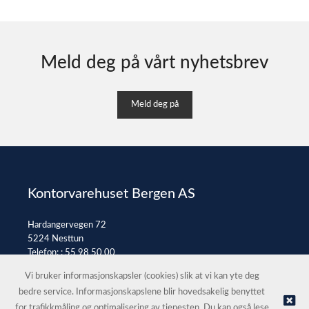
Meld deg på vårt nyhetsbrev
Meld deg på
Kontorvarehuset Bergen AS
Hardangervegen 72
5224 Nesttun
Telefon: :
55 98 50 00
E-post:
post@kontorvarehuset.as
Vi bruker informasjonskapsler (cookies) slik at vi kan yte deg
bedre service. Informasjonskapslene blir hovedsakelig benyttet
for trafikkmåling og optimalisering av tjenesten. Du kan også lese