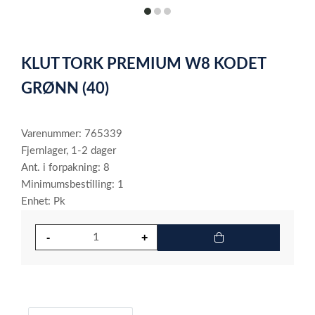
item
item
item
0
1
2
Item
1
KLUT TORK PREMIUM W8 KODET
of
3
GRØNN (40)
Varenummer: 765339
Fjernlager, 1-2 dager
Ant. i forpakning: 8
Minimumsbestilling: 1
Enhet: Pk