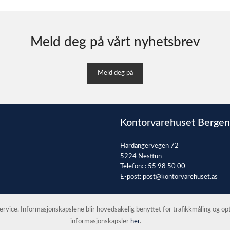
Meld deg på vårt nyhetsbrev
Meld deg på
Kontorvarehuset Bergen
Hardangervegen 72
5224 Nesttun
Telefon: :
55 98 50 00
E-post:
post@kontorvarehuset.as
 service. Informasjonskapslene blir hovedsakelig benyttet for trafikkmåling og o
informasjonskapsler
her
.