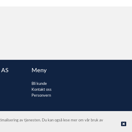
 AS
Meny
Bli kunde
Kontakt oss
Personvern
ptimalisering av tjenesten. Du kan også lese mer om vår bruk av
© Kontorvarehuset Bergen AS |
Nettbutikk levert av Kréatif