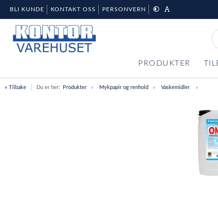
BLI KUNDE
KONTAKT OSS
PERSONVERN
PRODUKTER
TI
« Tilbake
Du er her:
Produkter
Mykpapir og renhold
Vaskemidler
Item
1
of