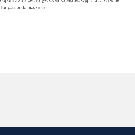
å opptil 325 sider. Farge: Cyan Kapasitet: Opptil 325 A4-sider
n for passende maskiner