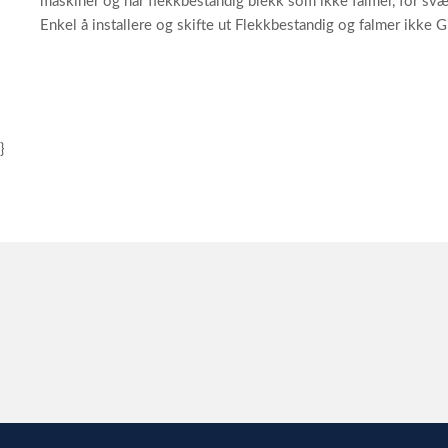
maskiner og har flekkbestandig blekk som ikke falmer, for svær
Enkel å installere og skifte ut Flekkbestandig og falmer ikke 
}