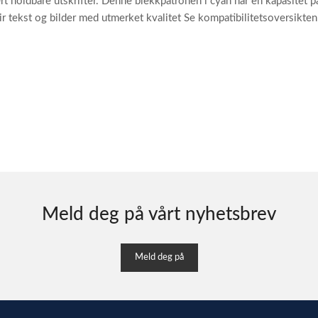
t holdbare utskrifter. Denne blekkpatronen i cyan har en kapasitet p
Gir tekst og bilder med utmerket kvalitet Se kompatibilitetsoversikte
Meld deg på vårt nyhetsbrev
Meld deg på