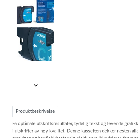
Item
1
Item
of
1
3
of
Produktbeskrivelse
3
Få optimale utskriftsresultater, tydelig tekst og levende gra
i utskrifter av høy kvalitet. Denne kassetten dekker nesten all