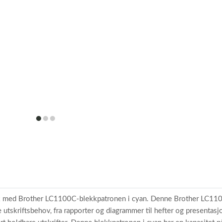
item
item
item
0
1
2
fikk med Brother LC1100C-blekkpatronen i cyan. Denne Brother LC1100
e utskriftsbehov, fra rapporter og diagrammer til hefter og presentasj