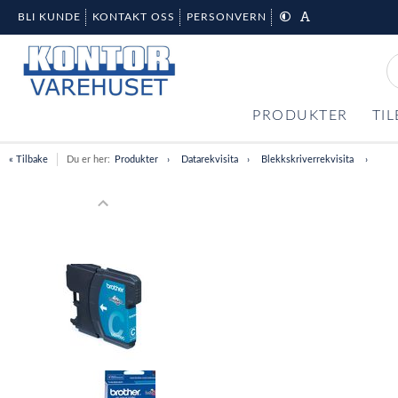
BLI KUNDE
KONTAKT OSS
PERSONVERN
PRODUKTER
TI
« Tilbake
Du er her:
Produkter
Datarekvisita
Blekkskriverrekvisita