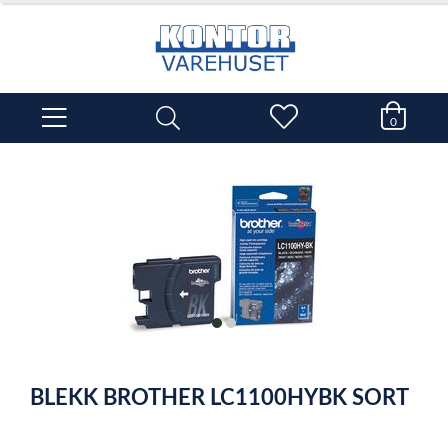
0
item
item
0
1
Item
1
BLEKK BROTHER LC1100HYBK SORT
of
2