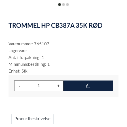
item
item
item
0
1
2
Item
1
TROMMEL HP CB387A 35K RØD
of
3
Varenummer: 765107
Lagervare
Ant. i forpakning: 1
Minimumsbestilling: 1
Enhet: Stk
Produktbeskrivelse