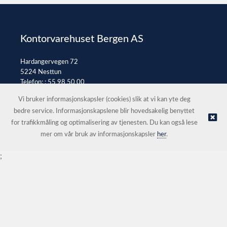
Kontorvarehuset Bergen AS
Hardangervegen 72
5224 Nesttun
Telefon: :
55 98 50 00
E-post:
post@kontorvarehuset.as
Vi bruker informasjonskapsler (cookies) slik at vi kan yte deg
bedre service. Informasjonskapslene blir hovedsakelig benyttet
for trafikkmåling og optimalisering av tjenesten. Du kan også lese
© Kontorvarehuset Bergen AS |
Nettbutikk levert av Kréatif
mer om vår bruk av informasjonskapsler
her
.
;