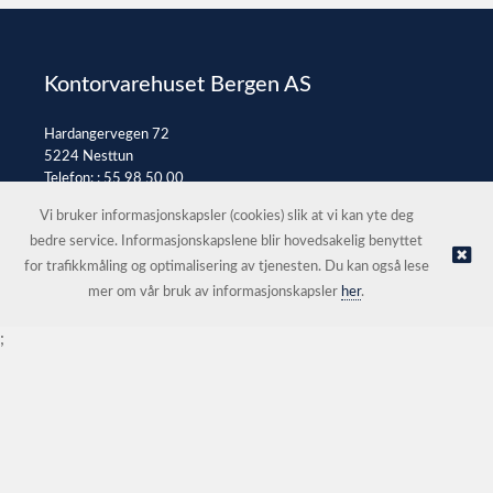
Kontorvarehuset Bergen AS
Hardangervegen 72
5224 Nesttun
Telefon: :
55 98 50 00
E-post:
post@kontorvarehuset.as
Vi bruker informasjonskapsler (cookies) slik at vi kan yte deg
bedre service. Informasjonskapslene blir hovedsakelig benyttet
for trafikkmåling og optimalisering av tjenesten. Du kan også lese
© Kontorvarehuset Bergen AS |
Nettbutikk levert av Kréatif
mer om vår bruk av informasjonskapsler
her
.
;