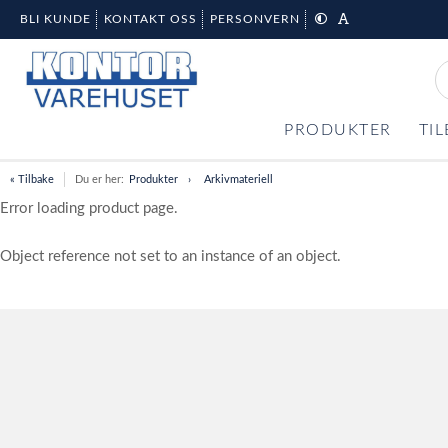
BLI KUNDE
KONTAKT OSS
PERSONVERN
PRODUKTER
TI
« Tilbake
Du er her:
Produkter
Arkivmateriell
Error loading product page.
Object reference not set to an instance of an object.