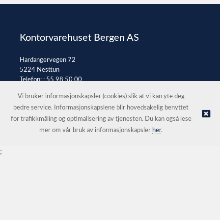
Kontorvarehuset Bergen AS
Hardangervegen 72
5224 Nesttun
Telefon: :
55 98 50 00
E-post:
post@kontorvarehuset.as
Vi bruker informasjonskapsler (cookies) slik at vi kan yte deg
bedre service. Informasjonskapslene blir hovedsakelig benyttet
for trafikkmåling og optimalisering av tjenesten. Du kan også lese
© Kontorvarehuset Bergen AS |
Nettbutikk levert av Kréatif
mer om vår bruk av informasjonskapsler
her
.
;