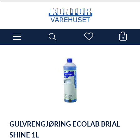
0
item
0
Item
1
GULVRENGJØRING ECOLAB BRIAL
of
1
SHINE 1L