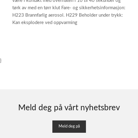
være i kontakt med overflaten i 10 til 40 sekunder og
tørk av med en tørr klut Fare- og sikkerhetsinformasjon:
H223 Brannfarlig aerosol. H229 Beholder under trykk:
Kan eksplodere ved oppvarming
}
Meld deg på vårt nyhetsbrev
Meld deg på