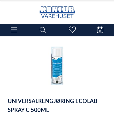
0
item
0
Item
1
UNIVERSALRENGJØRING ECOLAB
of
1
SPRAY C 500ML