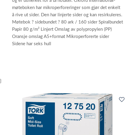
og er utmerket for å ta notater. Oxford International-
møteboken har mikroperforeringer som gjør det enkelt
å rive ut sider. Den har linjerte sider og kan resirkuleres.
Møtebok ? sidebundet ? 80 ark / 160 sider Spiralbundet
Papir 80 g/m² Linjert Omslag av polypropylen (PP)
Oransje omslag A5+format Mikroperforerte sider
Sidene har seks hull
}