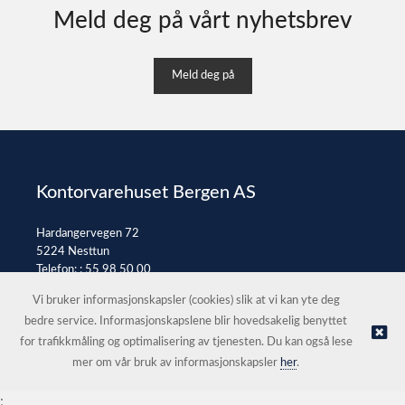
Meld deg på vårt nyhetsbrev
Meld deg på
Kontorvarehuset Bergen AS
Hardangervegen 72
5224 Nesttun
Telefon: :
55 98 50 00
E-post:
post@kontorvarehuset.as
Vi bruker informasjonskapsler (cookies) slik at vi kan yte deg
bedre service. Informasjonskapslene blir hovedsakelig benyttet
for trafikkmåling og optimalisering av tjenesten. Du kan også lese
© Kontorvarehuset Bergen AS |
Nettbutikk levert av Kréatif
mer om vår bruk av informasjonskapsler
her
.
;