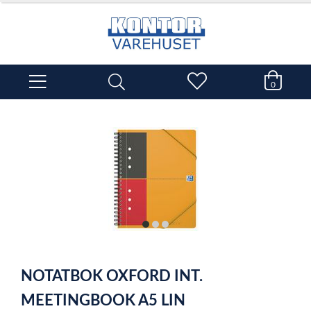
0
item
item
item
0
1
2
Item
1
NOTATBOK OXFORD INT.
of
3
MEETINGBOOK A5 LIN