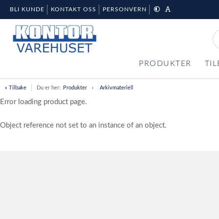
BLI KUNDE
KONTAKT OSS
PERSONVERN
PRODUKTER
TI
« Tilbake
Du er her:
Produkter
Arkivmateriell
Error loading product page.
Object reference not set to an instance of an object.