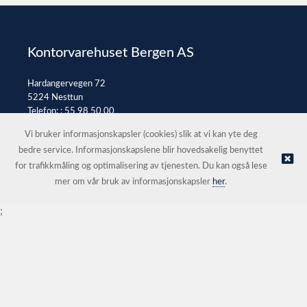
Kontorvarehuset Bergen AS
Hardangervegen 72
5224 Nesttun
Telefon: :
55 98 50 00
E-post:
post@kontorvarehuset.as
Vi bruker informasjonskapsler (cookies) slik at vi kan yte deg
bedre service. Informasjonskapslene blir hovedsakelig benyttet
for trafikkmåling og optimalisering av tjenesten. Du kan også lese
© Kontorvarehuset Bergen AS |
Nettbutikk levert av Kréatif
mer om vår bruk av informasjonskapsler
her
.
;