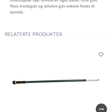
smussopptak Gjør renhold av fuger, kanter, slitte gulv,
fliser, knottegulv og sklisikre gulv enklere Festes til
borrelås
RELATERTE PRODUKTER