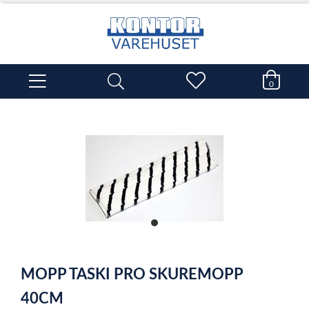
0
item
0
Item
1
MOPP TASKI PRO SKUREMOPP
of
1
40CM