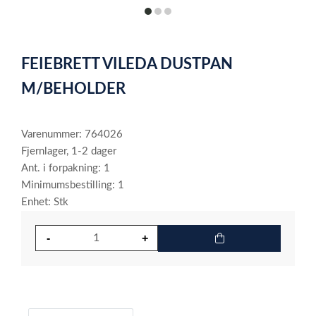
item
item
item
0
1
2
Item
1
FEIEBRETT VILEDA DUSTPAN
of
3
M/BEHOLDER
Varenummer: 764026
Fjernlager, 1-2 dager
Ant. i forpakning: 1
Minimumsbestilling: 1
Enhet: Stk