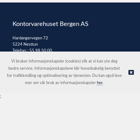
Kontorvarehuset Bergen AS
Hardangervegen 72
5224 Nesttun
Telefon: :
55 98 50 00
E-post:
post@kontorvarehuset.as
Vi bruker informasjonskapsler (cookies) slik at vi kan yte deg
bedre service. Informasjonskapslene blir hovedsakelig benyttet
for trafikkmåling og optimalisering av tjenesten. Du kan også lese
© Kontorvarehuset Bergen AS |
Nettbutikk levert av Kréatif
mer om vår bruk av informasjonskapsler
her
.
;