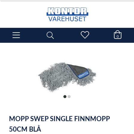
0
item
item
0
1
Item
1
MOPP SWEP SINGLE FINNMOPP
of
2
50CM BLÅ