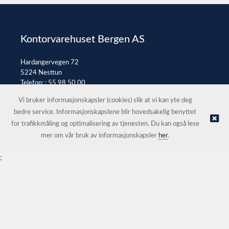
Kontorvarehuset Bergen AS
Hardangervegen 72
5224 Nesttun
Telefon: :
55 98 50 00
E-post:
post@kontorvarehuset.as
Vi bruker informasjonskapsler (cookies) slik at vi kan yte deg
bedre service. Informasjonskapslene blir hovedsakelig benyttet
for trafikkmåling og optimalisering av tjenesten. Du kan også lese
© Kontorvarehuset Bergen AS |
Nettbutikk levert av Kréatif
mer om vår bruk av informasjonskapsler
her
.
;