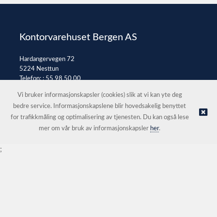
Kontorvarehuset Bergen AS
Hardangervegen 72
5224 Nesttun
Telefon: :
55 98 50 00
E-post:
post@kontorvarehuset.as
Vi bruker informasjonskapsler (cookies) slik at vi kan yte deg
bedre service. Informasjonskapslene blir hovedsakelig benyttet
for trafikkmåling og optimalisering av tjenesten. Du kan også lese
© Kontorvarehuset Bergen AS |
Nettbutikk levert av Kréatif
mer om vår bruk av informasjonskapsler
her
.
;