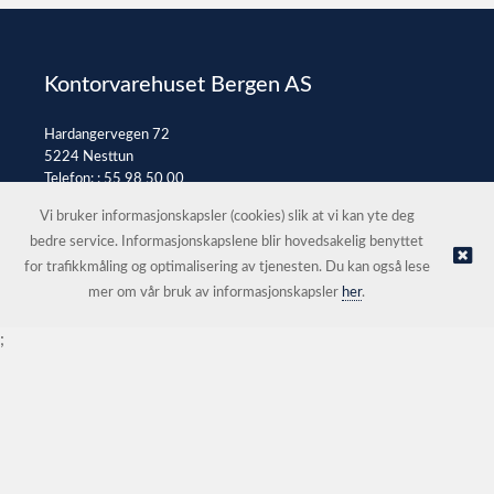
Kontorvarehuset Bergen AS
Hardangervegen 72
5224 Nesttun
Telefon: :
55 98 50 00
E-post:
post@kontorvarehuset.as
Vi bruker informasjonskapsler (cookies) slik at vi kan yte deg
bedre service. Informasjonskapslene blir hovedsakelig benyttet
for trafikkmåling og optimalisering av tjenesten. Du kan også lese
© Kontorvarehuset Bergen AS |
Nettbutikk levert av Kréatif
mer om vår bruk av informasjonskapsler
her
.
;