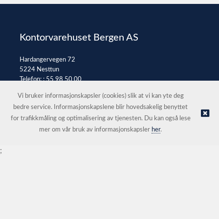
Kontorvarehuset Bergen AS
Hardangervegen 72
5224 Nesttun
Telefon: :
55 98 50 00
E-post:
post@kontorvarehuset.as
Vi bruker informasjonskapsler (cookies) slik at vi kan yte deg
bedre service. Informasjonskapslene blir hovedsakelig benyttet
for trafikkmåling og optimalisering av tjenesten. Du kan også lese
© Kontorvarehuset Bergen AS |
Nettbutikk levert av Kréatif
mer om vår bruk av informasjonskapsler
her
.
;