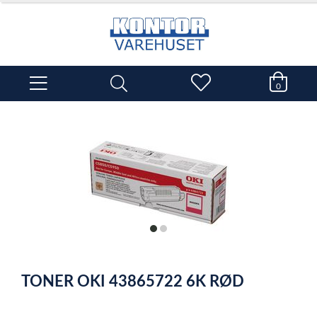
0
item
item
0
1
Item
1
TONER OKI 43865722 6K RØD
of
2